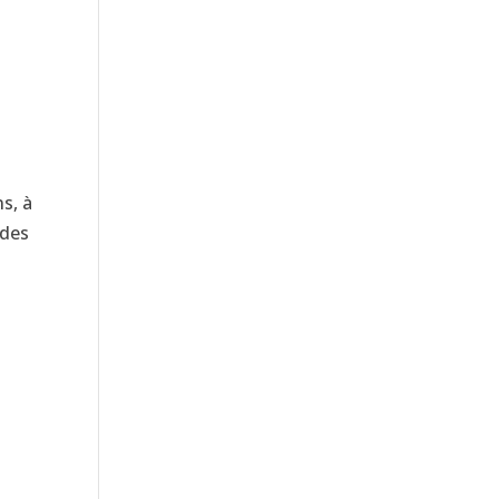
s, à
 des